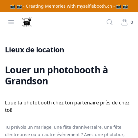
📸 📸 - Creating Memories with myselfiebooth.ch - 📸 📸
MySelfieBooth
Open menu
Search
0
items i
Louer un photobooth à {branchName}
Lieux de location
Louer un photobooth à
Grandson
Loue ta photobooth chez ton partenaire près de chez
toi!
Tu prévois un mariage, une fête d'anniversaire, une fête
d'entreprise ou un autre événement ? Avec une photobox,