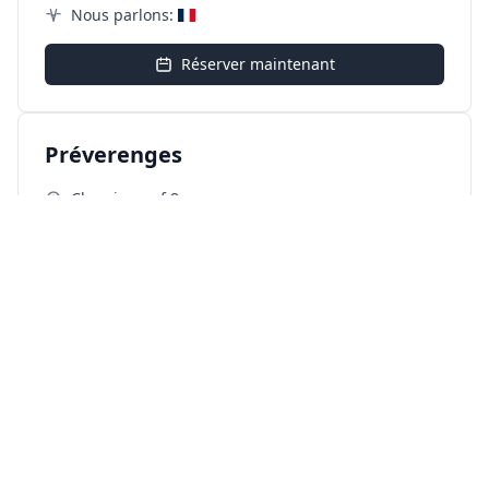
Nous parlons:
Réserver maintenant
Préverenges
Chemin neuf 8
1028 Préverenges
021 566 11 09
info@myselfiebooth.ch
Nous parlons:
Réserver maintenant
Ropraz