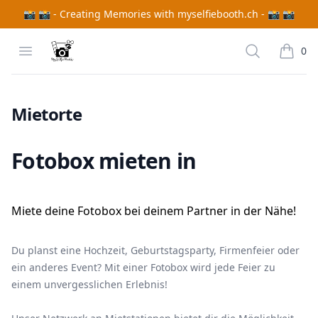
📸 📸 - Creating Memories with myselfiebooth.ch - 📸 📸
MySelfieBooth
Open menu
Search
0
items i
Fotobox mieten in {branchName}
Mietorte
Fotobox mieten in
Miete deine Fotobox bei deinem Partner in der Nähe!
Du planst eine Hochzeit, Geburtstagsparty, Firmenfeier oder
ein anderes Event? Mit einer Fotobox wird jede Feier zu
einem unvergesslichen Erlebnis!