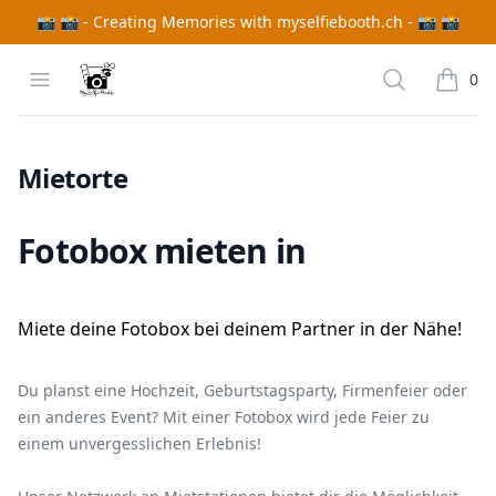
📸 📸 - Creating Memories with myselfiebooth.ch - 📸 📸
MySelfieBooth
Open menu
Search
0
items i
Fotobox mieten in {branchName}
Mietorte
Fotobox mieten in
Miete deine Fotobox bei deinem Partner in der Nähe!
Du planst eine Hochzeit, Geburtstagsparty, Firmenfeier oder
ein anderes Event? Mit einer Fotobox wird jede Feier zu
einem unvergesslichen Erlebnis!